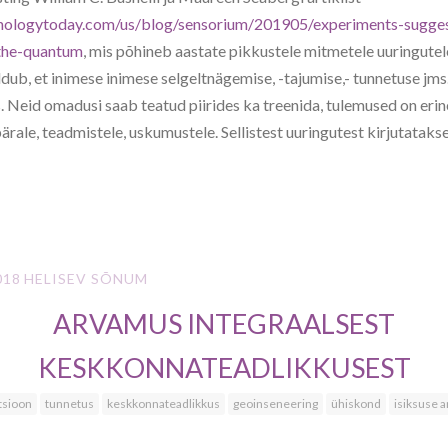
hologytoday.com/us/blog/sensorium/201905/experiments-sugge
-the-quantum
, mis põhineb aastate pikkustele mitmetele uuringutele
eldub, et inimese inimese selgeltnägemise, -tajumise,- tunnetuse j
. Neid omadusi saab teatud piirides ka treenida, tulemused on erin
ärale, teadmistele, uskumustele. Sellistest uuringutest kirjutatakse
018
HELISEV SÕNUM
ARVAMUS INTEGRAALSEST
KESKKONNATEADLIKKUSEST
tsioon
tunnetus
keskkonnateadlikkus
geoinseneering
ühiskond
isiksuse 