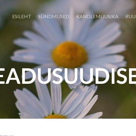
ESILEHT
SÜNDMUSED
KANDLEMUUSIKA
RUU
EADUSUUDIS