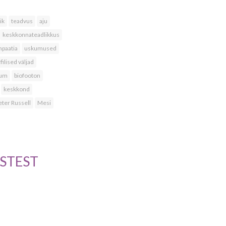
ik
teadvus
aju
keskkonnateadlikkus
paatia
uskumused
ilised väljad
sum
biofooton
keskkond
eter Russell
Mesi
STEST