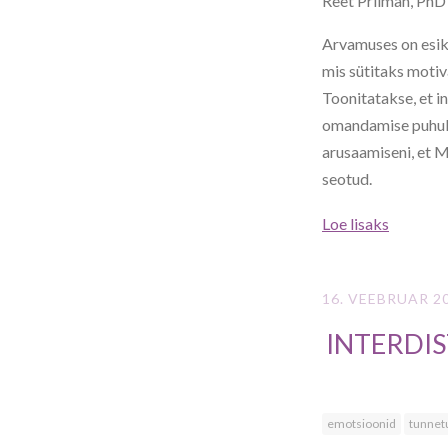
Reet Priiman, PhD
Arvamuses on esiko
mis sütitaks motiv
Toonitatakse, et i
omandamise puhul) 
arusaamiseni, et M
seotud.
Loe lisaks
16. VEEBRUAR 2
INTERDIS
emotsioonid
tunnet