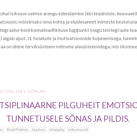
hal isiksuse vaimse arengu edendamine läbi teadmiste, innovaatil
atsiooni, mõistmaks oma kohta ja eluülesannet inimeste keskel pl
ntegraalse keskkonnateadlikkuse tugipunkt (nagu teistegi uute te
algab ajust, st. hoiakute ja motivatsioonide kujunemisega, tunnet
aa on ühtne terviksüsteem mitmete alasüsteemidega, mis üksteiseg
017
HELISEV SÕNUM
TSIPLINAARNE PILGUHEIT EMOTSI
TUNNETUSELE SÕNAS JA PILDIS.
us
Reet Priiman
teadvus
empaatia
uskumused