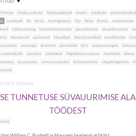
TITUSI
 Priiman
Teadusuudised
Teadusajakirjad
teadus
meditsiin
postmaterialistl
us
Looduslik
ilu
tervis
morfogeenne
Tao
Atma
Brama
motivatsioon
skond
isiksuse areng
kvantinformatsioon
paranähtused
elu peale surma
em
õrev
katsetused
uurimised
Maaväljad
Akasa kroonikad
kvantfüüsika
morf
 resonants
entroopia
BrainNet
püramiidid
EEG
teadusuuringud
Univer
-materialistlik
Linnutee
Galaktikad
Objektiivne reaalsus
Kvantvaht
Kliima
evarjutus
kuuvarjutus
veenuse varjutus
kosmomeetria
selgeltnägemine
P
mtomid
ELISEV SÕNUM
ESE TUNNETUSE SÜVAUURIMISE ALA
TÖÖDEST
gemine
ting William C. Bushelli ja Maureen Seabergi artiklist