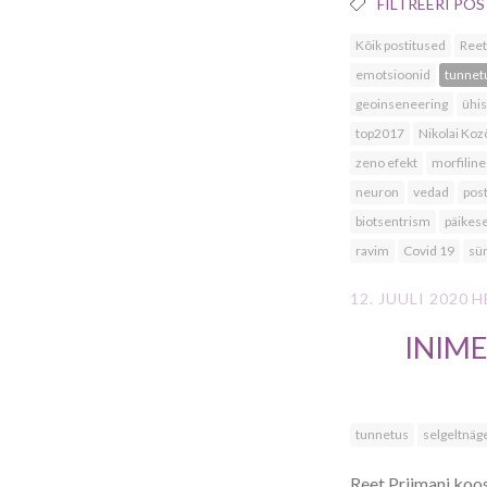
FILTREERI POS
Kõik postitused
Reet
emotsioonid
tunnet
geoinseneering
ühi
top2017
Nikolai Koz
zeno efekt
morfiline
neuron
vedad
post
biotsentrism
päikes
ravim
Covid 19
sü
12. JUULI 2020
H
INIM
tunnetus
selgeltnä
Reet Priimani koos