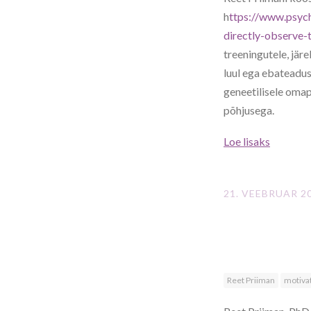
h
ttps://www.psyc
directly-observe
treeningutele, jär
luul ega ebateadus
geneetilisele omap
põhjusega.
Loe lisaks
21. VEEBRUAR 2
Reet Priiman
motiva