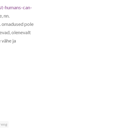
st-humans-can-
, nn.
ms. omadused pole
evad, olenevalt
 vähe ja
areng