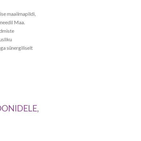
ise maailmapildi,
aneedil Maa.
admiste
usliku
a sünergiliselt
OONIDELE,