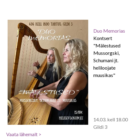
Duo Memorias
Kontsert
"Mälestused
Mussorgski,
Schumani jt.
heliloojate
muusikas"
14.03. kell 18.00
Gildi 3
Vaa
ta lähemalt >