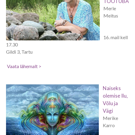
TÖÖTUBA
Merle
Meitus
16. mail kell
17.30
Gildi 3, Tartu
Vaata lähemalt >
Naiseks
olemise Ilu,
Võlu ja
Vägi
Merike
Karro