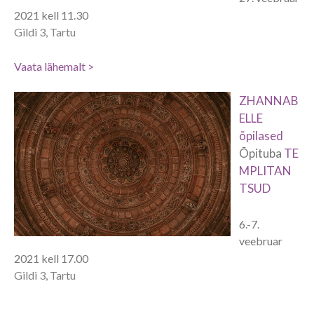
2021 kell 11.30
Gildi 3, Tartu
Vaata lähemalt >
ZHANNAB
ELLE
õpilased
Õpituba
TE
MPLITAN
TSUD
6.-7.
veebruar
2021 kell 17.00
Gildi 3, Tartu