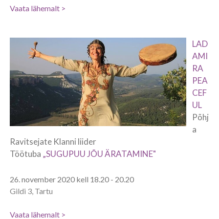
Vaata lähemalt >
LAD
AMI
RA
PEA
CEF
UL
Põhj
a
Ravitsejate Klanni liider
Töötuba
„SUGUPUU JÕU ÄRATAMINE"
26. november 2020 kell 18.20 - 20.20
Gildi 3, Tartu
Vaata lähemalt >