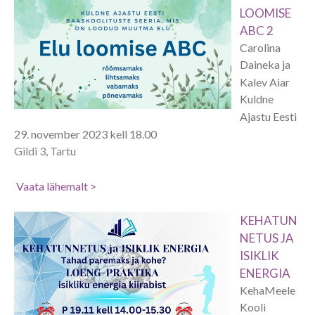
LOOMISE
ABC 2
Carolina
Daineka ja
Kalev Aiar
Kuldne
Ajastu Eesti
29. november 2023 kell 18.00
Gildi 3, Tartu
Vaata lähemalt >
KEHATUN
NETUS JA
ISIKLIK
ENERGIA
KehaMeele
Kooli