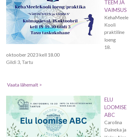
TEEM JA
VAIMSUS
KehaMeele
Kooli
praktiline
loeng
18.
oktoober 2023 kell 18.00
Gildi 3, Tartu
Vaata lähemalt >
ELU
LOOMISE
ABC
Carolina
Daineka ja