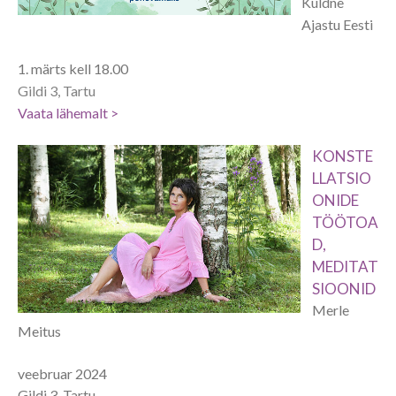
Kuldne
Ajastu Eesti
1. märts kell 18.00
Gildi 3, Tartu
Vaata lähemalt >
KONSTE
LLATSIO
ONIDE
TÖÖTOA
D,
MEDITAT
SIOONID
Merle
Meitus
veebruar 2024
Gildi 3, Tartu