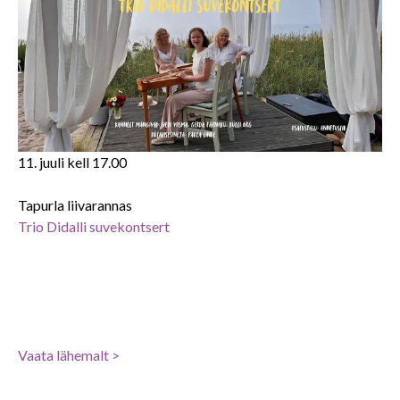
11. juuli kell 17.00
Tapurla liivarannas
Trio Didalli suvekontsert
Vaa
ta lähemalt >