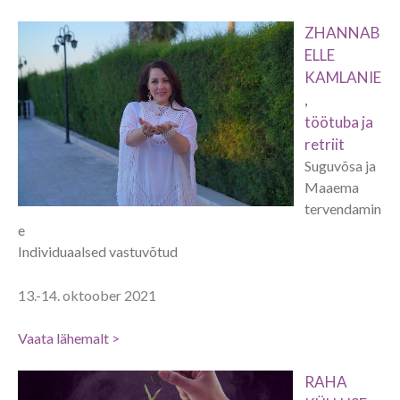
ZHANNAB
ELLE
KAMLANIE
,
töötuba ja
retriit
Suguvõsa ja
Maaema
tervendamin
e
Individuaalsed vastuvõtud
13.-14. oktoober 2021
Vaata lähemalt >
RAHA