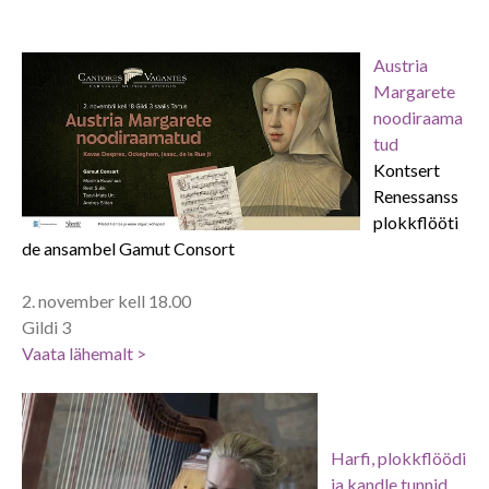
Austria
Margarete
noodiraama
tud
Kontsert
Renessanss
plokkflööti
de ansambel Gamut Consort
2. november kell 18.00
Gildi 3
Vaa
ta lähemalt >
Harfi, plokkflöödi
ja kandle tunnid