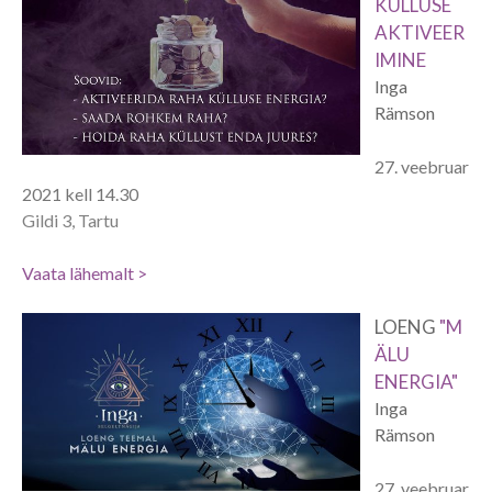
KÜLLUSE
AKTIVEER
IMINE
Inga
Rämson
27. veebruar
2021 kell 14.30
Gildi 3, Tartu
Vaata lähemalt >
LOENG
"M
ÄLU
ENERGIA"
Inga
Rämson
27. veebruar