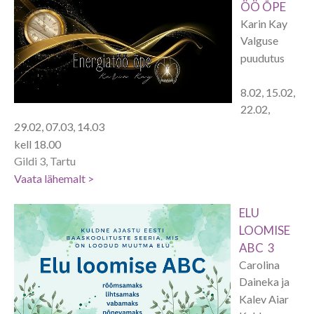
ÖÖ ÕPE
Karin Kay
Valguse
puudutus
8.02, 15.02,
22.02,
29.02, 07.03, 14.03
kell 18.00
Gildi 3, Tartu
Vaata lähemalt >
ELU
LOOMISE
ABC 3
Carolina
Daineka ja
Kalev Aiar