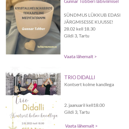
Gunnar Tobberi läbiviimisel
SÜNDMUS LÜKKUB EDASI
JÄRGMISESSE KUUSSE!
28.02 kell 18.30
Gildi 3, Tartu
Vaa
ta lähemalt >
TRIO DIDALLI
Kontsert kolme kandlega
2. jaanuaril kell18.00
Gildi 3, Tartu
Vaa
ta lähemalt >