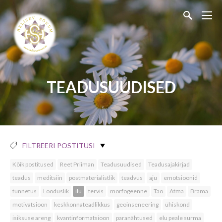
TEADUSUUDISED
FILTREERI POSTITUSI
Kõik postitused
Reet Priiman
Teadusuudised
Teadusajakirjad
teadus
meditsiin
postmaterialistlik
teadvus
aju
emotsioonid
tunnetus
Looduslik
ilu
tervis
morfogeenne
Tao
Atma
Brama
motivatsioon
keskkonnateadlikkus
geoinseneering
ühiskond
isiksuse areng
kvantinformatsioon
paranähtused
elu peale surma