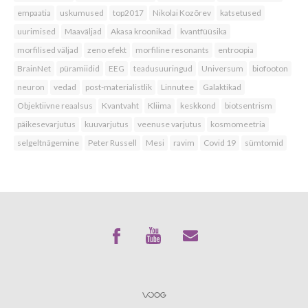
empaatia
uskumused
top2017
Nikolai Kozõrev
katsetused
uurimised
Maaväljad
Akasa kroonikad
kvantfüüsika
morfilised väljad
zeno efekt
morfiline resonants
entroopia
BrainNet
püramiidid
EEG
teadusuuringud
Universum
biofooton
neuron
vedad
post-materialistlik
Linnutee
Galaktikad
Objektiivne reaalsus
Kvantvaht
Kliima
keskkond
biotsentrism
päikesevarjutus
kuuvarjutus
veenuse varjutus
kosmomeetria
selgeltnägemine
Peter Russell
Mesi
ravim
Covid 19
sümtomid