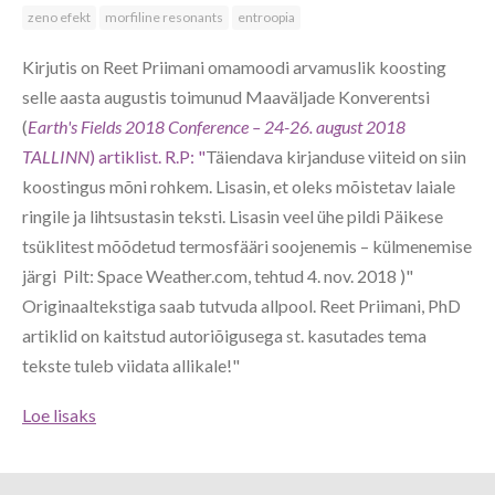
zeno efekt
morfiline resonants
entroopia
Kirjutis on Reet Priimani omamoodi arvamuslik koosting
selle aasta augustis toimunud Maaväljade Konverentsi
(
Earth's Fields 2018 Conference – 24-26. august 2018
TALLINN
) artiklist. R.P: "
Täiendava kirjanduse viiteid on siin
koostingus mõni rohkem. Lisasin, et oleks mõistetav laiale
ringile ja lihtsustasin teksti. Lisasin veel ühe pildi Päikese
tsüklitest mõõdetud termosfääri soojenemis – külmenemise
järgi Pilt: Space Weather.com, tehtud 4. nov. 2018 )"
Originaaltekstiga saab tutvuda allpool. Reet Priimani, PhD
artiklid on kaitstud autoriõigusega st. kasutades tema
tekste tuleb viidata allikale!"
Loe lisaks