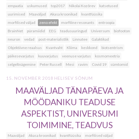
empaatia
uskumused
top2017
Nikolai Kozõrev
katsetused
uurimised
Maaväljad
Akasa kroonikad
kvantfüüsika
morfilised väljad
zeno efekt
morfiline resonants
entroopia
BrainNet
püramiidid
EEG
teadusuuringud
Universum
biofooton
neuron
vedad
post-materialistlik
Linnutee
Galaktikad
Objektiivne reaalsus
Kvantvaht
Kliima
keskkond
biotsentrism
päikesevarjutus
kuuvarjutus
veenuse varjutus
kosmomeetria
selgeltnägemine
Peter Russell
Mesi
ravim
Covid 19
sümtomid
15. NOVEMBER 2018
HELISEV SÕNUM
MAAVÄLJAD TÄNAPÄEVA JA
MÖÖDANIKU TEADUSE
ASPEKTIST, UNIVERSUMI
TOIMIMINE, TEADVUS
Maaväljad
Akasa kroonikad
kvantfüüsika
morfilised väljad