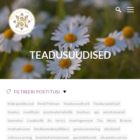
TEADUSUUDISED
FILTREERI POSTITUSI
Kõik postitused
Reet Priiman
Teadusuudised
Teadusajakirjad
teadus
meditsiin
postmaterialistlik
teadvus
aju
emotsioonid
tunnetus
Looduslik
ilu
tervis
morfogeenne
Tao
Atma
Brama
motivatsioon
keskkonnateadlikkus
geoinseneering
ühiskond
isiksuse areng
kvantinformatsioon
paranähtused
elu peale surma