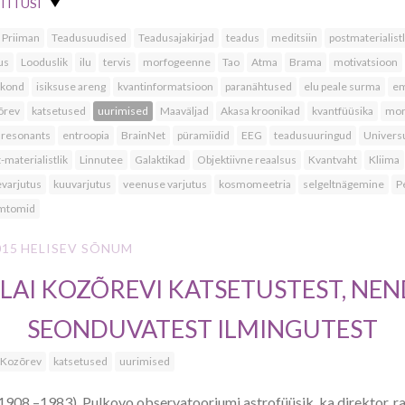
TITUSI
 Priiman
Teadusuudised
Teadusajakirjad
teadus
meditsiin
postmaterialistl
us
Looduslik
ilu
tervis
morfogeenne
Tao
Atma
Brama
motivatsioon
skond
isiksuse areng
kvantinformatsioon
paranähtused
elu peale surma
em
õrev
katsetused
uurimised
Maaväljad
Akasa kroonikad
kvantfüüsika
morf
 resonants
entroopia
BrainNet
püramiidid
EEG
teadusuuringud
Univer
-materialistlik
Linnutee
Galaktikad
Objektiivne reaalsus
Kvantvaht
Kliima
evarjutus
kuuvarjutus
veenuse varjutus
kosmomeetria
selgeltnägemine
P
mtomid
015
HELISEV SÕNUM
LAI KOZÕREVI KATSETUSTEST, NE
SEONDUVATEST ILMINGUTEST
i Kozõrev
katsetused
uurimised
1908 –1983), Pulkovo observatooriumi astrofüüsik, ka direktor, r