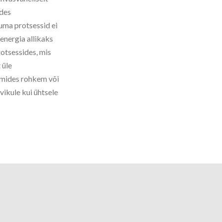
udes
uma protsessid ei
 energia allikaks
rotsessides, mis
 üle
emides rohkem või
vikule kui ühtsele