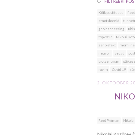
FILTREERI POS
Kõik postitused
Reet
emotsioonid
tunnet
geoinseneering
ühi
top2017
Nikolai Koz
zeno efekt
morfiline
neuron
vedad
post
biotsentrism
päikes
ravim
Covid 19
sü
2. OKTOOBER 2
NIKO
Reet Priiman
Nikola
Nikolai Kozõrev, (