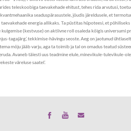
urides teleskoobiga taevakehade ehitust, tehes rida arvutusi, toet
, kvantmehaanika seaduspärasustele, jõudis järeldusele, et termotu
 taevakehade energia allikaks. Ta püstitas hüpoteesi, et põhiliseks
le kulgemise (kestvuse) on aktiivne roll osaleda kõigis universumi p
hjus-tagajärg’, tekkimise-hävingu seoste. Aeg on jaotunud ühtlaselt
ema mõju jääb varju, aga ta toimib ja tal on omadus teatud süste
uda. Avaneb täiesti uus teadmine elule, minevikule-tulevikule-ole
ekeste väreluse saatel’.