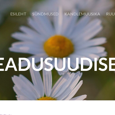
ESILEHT
SÜNDMUSED
KANDLEMUUSIKA
RUU
EADUSUUDIS