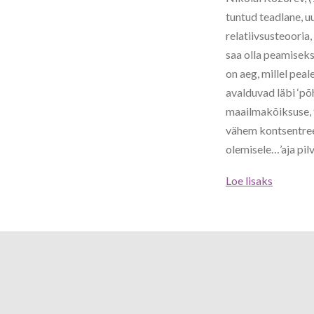
tuntud teadlane, u
relatiivsusteooria
saa olla peamiseks
on aeg, millel pea
avalduvad läbi ‘põ
maailmakõiksuse, t
vähem kontsentreer
olemisele…’aja pilv
Loe lisaks