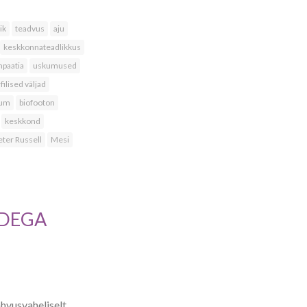
ik
teadvus
aju
keskkonnateadlikkus
paatia
uskumused
ilised väljad
sum
biofooton
keskkond
eter Russell
Mesi
NDEGA
ahvusvaheliselt